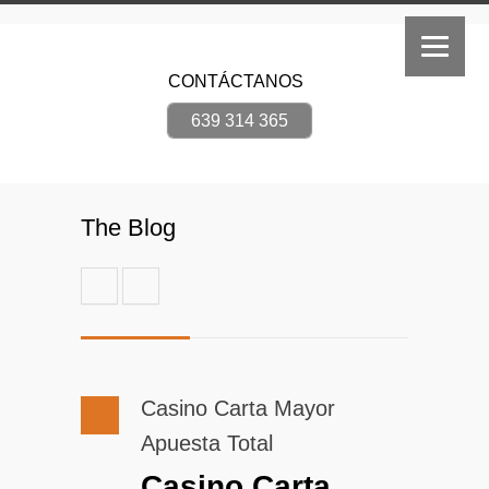
CONTÁCTANOS
639 314 365
The Blog
Casino Carta Mayor
Apuesta Total
Casino Carta