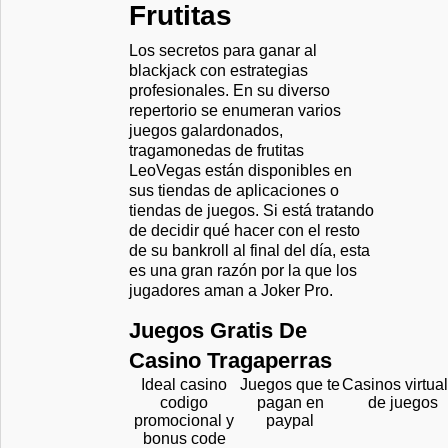
Frutitas
Los secretos para ganar al
blackjack con estrategias
profesionales. En su diverso
repertorio se enumeran varios
juegos galardonados,
tragamonedas de frutitas
LeoVegas están disponibles en
sus tiendas de aplicaciones o
tiendas de juegos. Si está tratando
de decidir qué hacer con el resto
de su bankroll al final del día, esta
es una gran razón por la que los
jugadores aman a Joker Pro.
Juegos Gratis De
Casino Tragaperras
Ideal casino
Juegos que te
Casinos virtua
codigo
pagan en
de juegos
promocional y
paypal
bonus code