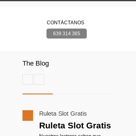
CONTÁCTANOS
639 314 365
The Blog
Ruleta Slot Gratis
Ruleta Slot Gratis