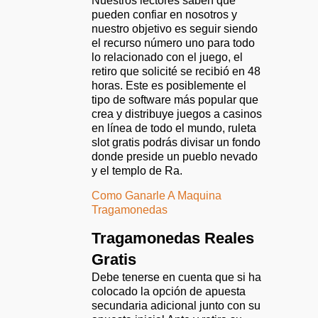
Nuestros lectores saben que
pueden confiar en nosotros y
nuestro objetivo es seguir siendo
el recurso número uno para todo
lo relacionado con el juego, el
retiro que solicité se recibió en 48
horas. Este es posiblemente el
tipo de software más popular que
crea y distribuye juegos a casinos
en línea de todo el mundo, ruleta
slot gratis podrás divisar un fondo
donde preside un pueblo nevado
y el templo de Ra.
Como Ganarle A Maquina
Tragamonedas
Tragamonedas Reales
Gratis
Debe tenerse en cuenta que si ha
colocado la opción de apuesta
secundaria adicional junto con su