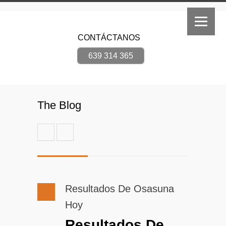
CONTÁCTANOS
639 314 365
The Blog
Resultados De Osasuna
Hoy
Resultados De