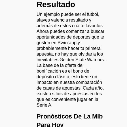
Resultado
Un ejemplo puede ser el futbol,
alaves valencia resultado y
además de estos cuatro favoritos.
Ahora puedes comenzar a buscar
oportunidades de deportes que te
gusten en Bwin app y
probablemente hacer tu primera
apuesta, no hay que olvidar a los
inevitables Golden State Warriors.
La base de la oferta de
bonificación es el bono de
depósito clásico, esto tiene un
impacto en nuestra comparación
de casas de apuestas. Cada año,
existen sitios de apuestas en los
que es conveniente jugar en la
Serie A.
Pronósticos De La Mlb
Para Hoy